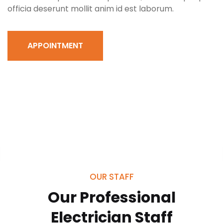
officia deserunt mollit anim id est laborum.
APPOINTMENT
OUR STAFF
Our Professional
Jack Nicholson
Electrician
Staff
Manager